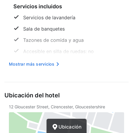
Servicios incluidos
Servicios de lavandería
Sala de banquetes
Tazones de comida y agua
Accesible en silla de ruedas: no
Resguardo de equipaje
Mostrar más servicios
Recepción (horario limitado)
Sala de TV
Ubicación del hotel
Internet inalámbrico en cortesía
12 Gloucester Street, Cirencester, Gloucestershire
Propiedad libre de humo
Vista al jardín
Ubicación
Snack bar