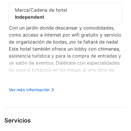
Marca/Cadena de hotel
Independent
Con un jardín donde descansar y comodidades,
como acceso a internet por wifi gratuito y servicio
de organización de bodas, ¡no te faltará de nada!
Este hotel también ofrece un lobby con chimenea,
asistencia turística y para la compra de entradas y
un salón de eventos. Deléitate con especialidades
de cocina británica en las mesas al aire libre de
Corinium Restaurant, un restaurante con un bar. Si
no tienes ganas de salir, también puedes ordenar
Ver más información
del servicio a la habitación disponible con horario
...
Servicios