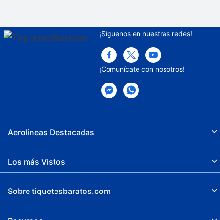
Baño de vapor
¡Síguenos en nuestras redes!
Servicios de spa
Desayuno disponible
¡Comunícate con nosotros!
Hotel libre de humo
Edad mínima de check-in
Gimnasia
Billar
Aerolíneas Destacadas
Tenis
Los más Vistos
Sobre tiquetesbaratos.com