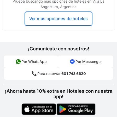
Prueba buscando más opciones de hoteles en Villa La
Angostura, Argentina
Guardaesquís
Cafetería
Ver más opciones de hoteles
Bar de piscina
Área de restaurantes de comida rápida
Snack bar
¡Comunícate con nosotros!
Sala
Por WhatsApp
Por Messenger
Sala de reuniones
Para reservar
601 743 6620
Piscina
Camastros
¡Ahorra hasta 10% extra en Hoteles con nuestra
app!
Sombrillas
Club de niños
Sauna