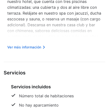
nuestro hotel, que cuenta con tres piscinas
climatizadas: una cubierta y dos al aire libre con
terraza. Relájate en nuestro spa con jacuzzi, ducha
escocesa y sauna, o reserva un masaje (con cargo
adicional). Descansa en nuestra casa club y bar
con chimenea, saborea deliciosas comidas en
nuestro restaurante y deja que los más pequeños
disfruten del Kids Club (para niños de 3 a 5 años
Ver más información
que ya no usen pañales). Juega un partido en
nuestra cancha de tenis de...
Servicios
Servicios incluidos
Número total de habitaciones
No hay aparcamiento