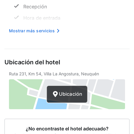
Recepción
Hora de entrada
Hora de salida
Mostrar más servicios
Internet inalámbrico
Servicios de lavandería
Ubicación del hotel
Niñera
Ruta 231, Km 54, Villa La Angostura, Neuquén
Vista al jardín
Terraza
Ubicación
Concierge
Consigna
Secadora de ropa
¿No encontraste el hotel adecuado?
Asador