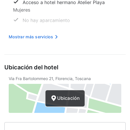
Acceso a hotel hermano Atelier Playa
Mujeres
No hay aparcamiento
Recepción
Mostrar más servicios
Hora de entrada
Hora de salida
Internet inalámbrico
Ubicación del hotel
Elevador
Via Fra Bartolommeo 21, Florencia, Toscana
Terraza
Concierge
Ubicación
Periódicos
Consigna