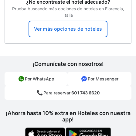
Bar de piscina
¿No encontraste el hotel adecuado?
Prueba buscando más opciones de hoteles en Florencia,
Desayuno disponible
Italia
Desayuno buffet gratis
Ver más opciones de hoteles
Hotel libre de humo
Edad mínima de check-in
¡Comunícate con nosotros!
Por WhatsApp
Por Messenger
Para reservar
601 743 6620
¡Ahorra hasta 10% extra en Hoteles con nuestra
app!