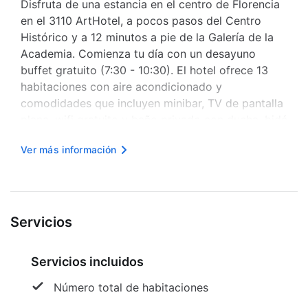
Disfruta de una estancia en el centro de Florencia
en el 3110 ArtHotel, a pocos pasos del Centro
Histórico y a 12 minutos a pie de la Galería de la
Academia. Comienza tu día con un desayuno
buffet gratuito (7:30 - 10:30). El hotel ofrece 13
habitaciones con aire acondicionado y
comodidades que incluyen minibar, TV de pantalla
plana, wifi gratuito y baño privado con ducha, bidé
y artículos de aseo. También tienes a tu
Ver más información
disposición escritorios, hervidores eléctricos,
servicio de limpieza diario, co...
Servicios
Servicios incluidos
Número total de habitaciones