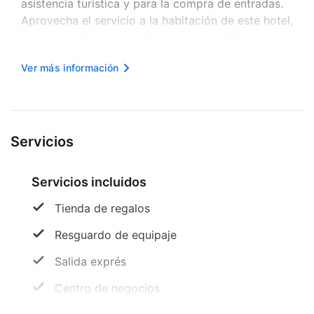
asistencia turística y para la compra de entradas.
Aprovecha el servicio a la habitación de este hotel,
o compra algo para comer en su snack-bar o
delicatessen. Y para darle el punto final a tu día de
Ver más información
la mejor forma, tómate un refrescante cocktail en
el Bar. Todos los días, ...
Servicios
Servicios incluidos
Tienda de regalos
Resguardo de equipaje
Salida exprés
Centro de negocios