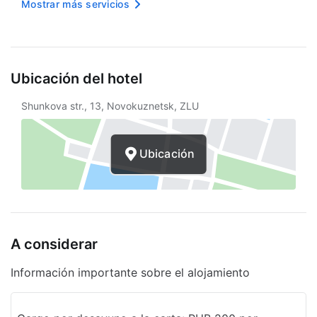
Recepción 24 horas
Mostrar más servicios
Internet inalámbrico en cortesía
Biblioteca de negocios
Ubicación del hotel
Guardaesquíes
Shunkova str., 13, Novokuznetsk, ZLU
Propiedad libre de humo
Vista al jardín
Ubicación
Snack bar
Servicios de lavandería
Asistencia turística
A considerar
Estacionamiento sin asistencia gratuito
Servicios con cargo extra
Información importante sobre el alojamiento
Traslados al aeropuerto