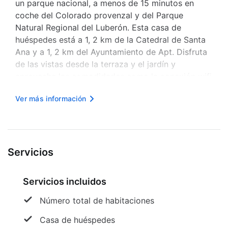
un parque nacional, a menos de 15 minutos en
coche del Colorado provenzal y del Parque
Natural Regional del Luberón. Esta casa de
huéspedes está a 1, 2 km de la Catedral de Santa
Ana y a 1, 2 km del Ayuntamiento de Apt. Disfruta
de las vistas desde la terraza y el jardín y
aprovecha las comodidades como la conexión wifi
gratuita. Esta casa de huéspedes también ofrece
Ver más información
un televisor en una zona común y asistencia
turística y para la compra de entr...
Servicios
Servicios incluidos
Número total de habitaciones
Casa de huéspedes