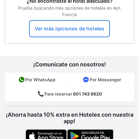
¿No encontraste el hotel adecuado?
Prueba buscando más opciones de hoteles en Apt,
Hotel libre de humo
Francia
Edad mínima de check-in
Ver más opciones de hoteles
¡Comunícate con nosotros!
Por WhatsApp
Por Messenger
Para reservar
601 743 6620
¡Ahorra hasta 10% extra en Hoteles con nuestra
app!