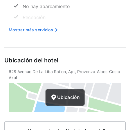
No hay aparcamiento
Recepción
Hora de entrada
Mostrar más servicios
Hora de salida
Internet inalámbrico
Ubicación del hotel
Personal multilingüe
628 Avenue De La Liba Ration, Apt, Provenza-Alpes-Costa
Galería de tiendas
Azul
Vista al jardín
Terraza
Ubicación
Consigna
Sala
Picnic