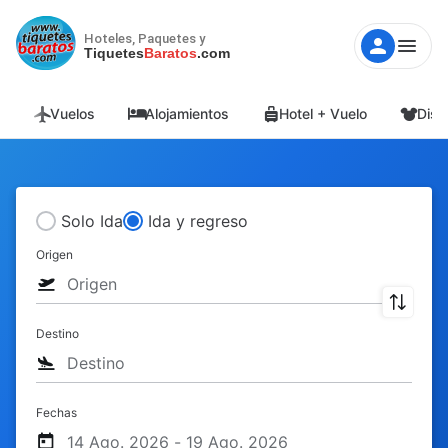
Hoteles, Paquetes y
Tiquetes
Baratos
.com
Vuelos
Alojamientos
Hotel + Vuelo
Disn
Solo Ida
Ida y regreso
Origen
Destino
Fechas