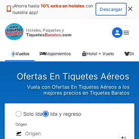
¡Ahorra hasta
10% extra en hoteles
con
Descargar
nuestra app!
Hoteles, Paquetes y
Tiquetes
Baratos
.com
Vuelos
Alojamientos
Hotel + Vuelo
Disn
Ofertas En Tiquetes Aéreos
Vuela con Ofertas En Tiquetes Aéreos a los
mejores precios en Tiquetes Baratos
Solo Ida
Ida y regreso
Origen