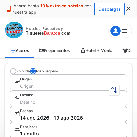
¡Ahorra hasta
10% extra en hoteles
con
Descargar
nuestra app!
Hoteles, Paquetes y
Tiquetes
Baratos
.com
Vuelos
Alojamientos
Hotel + Vuelo
Disn
Solo Ida
Ida y regreso
Origen
Destino
Fechas
Pasajeros