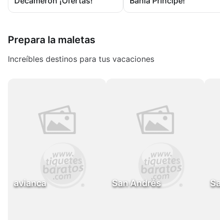
Decameron ¡Ofertas!
Bahia Principe!
Prepara la maletas
Increíbles destinos para tus vacaciones
avianca
San Andrés
Sa